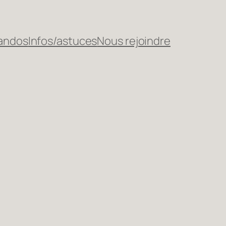
randos
Infos/astuces
Nous rejoindre