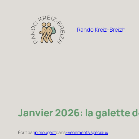
Aller
au
contenu
Rando Kreiz-Breizh
Janvier 2026: la galette d
Écrit par
jp mougeot
dans
Evenements spéciaux