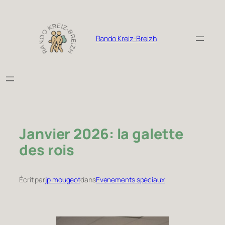
Aller
au
contenu
Rando Kreiz-Breizh
Janvier 2026: la galette
des rois
Écrit par
jp mougeot
dans
Evenements spéciaux